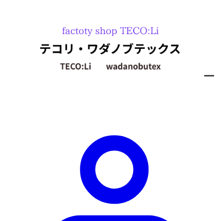
内
容
を
ス
キ
ッ
プ